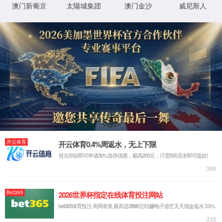
详细错误信息:
IIS Web Core
http://www.han-shine.com:80/article/3
模块
请求的
181
URL
MapRequestHan
通知
dler
D:\webhosting\clients\a7092966-43f1-
物理路
4b63-ad36-bbe423e442e0\wwwroot\arti
径
StaticFile
处理程
cle\3181
序
登录方
匿名
0x80070002
错误代
法
码
登录用
匿名
户
详细信息:
此错误表明文件或目录在服务器上不存在。请创建文件或目录并重新尝试请
求。
查看详细信息 »
XML 地图