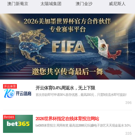
详细错误信息:
IIS Web Core
http://www.han-shine.com:80/article/c
模块
请求的
ategory/gzxljc
URL
MapRequestHan
通知
dler
D:\webhosting\clients\a7092966-43f1-
物理路
4b63-ad36-bbe423e442e0\wwwroot\arti
径
StaticFile
处理程
cle\category\gzxljc
序
登录方
匿名
0x80070002
错误代
法
码
登录用
匿名
户
详细信息:
此错误表明文件或目录在服务器上不存在。请创建文件或目录并重新尝试请
求。
查看详细信息 »
XML 地图