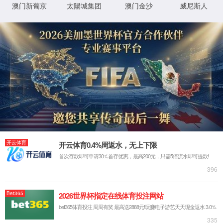
详细错误信息:
IIS Web Core
http://www.han-shine.com:80/article/3
模块
请求的
602
URL
MapRequestHan
通知
dler
D:\webhosting\clients\a7092966-43f1-
物理路
4b63-ad36-bbe423e442e0\wwwroot\arti
径
StaticFile
处理程
cle\3602
序
登录方
匿名
0x80070002
错误代
法
码
登录用
匿名
户
详细信息:
此错误表明文件或目录在服务器上不存在。请创建文件或目录并重新尝试请
求。
查看详细信息 »
XML 地图